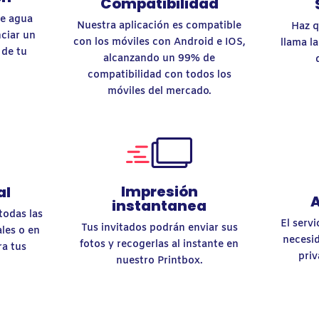
Compatibilidad
de agua
Nuestra aplicación es compatible
Haz q
ciar un
con los móviles con Android e IOS,
llama l
 de tu
alcanzando un 99% de
compatibilidad con todos los
móviles del mercado.
Impresión
al
A
instantanea
todas las
El servi
Tus invitados podrán enviar sus
ales o en
necesi
fotos y recogerlas al instante en
ra tus
priv
nuestro Printbox.