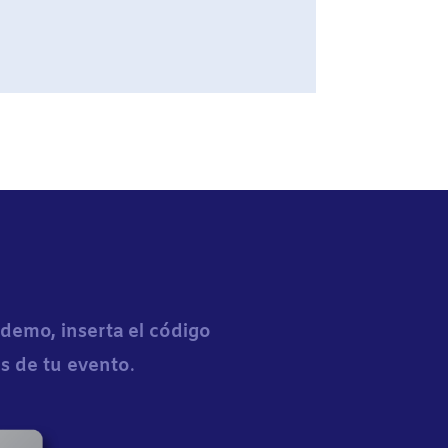
 demo, inserta el código
os de tu evento
.